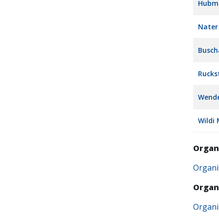
Hubma
Nater
Busch
Rucks
Wende
Wildi
Organ
Organi
Organ
Organi