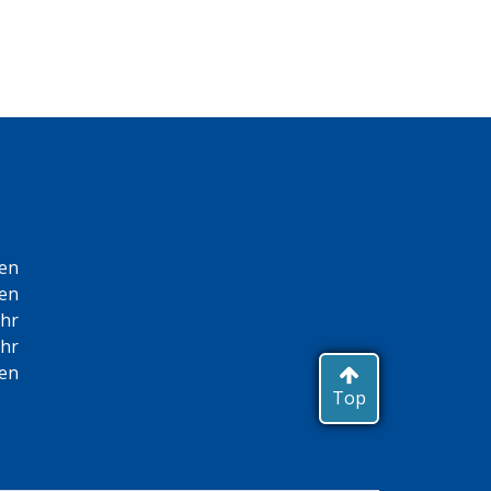
sen
sen
Uhr
Uhr
sen
Top